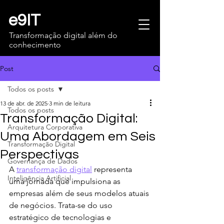
e9IT
Transformação digital além do
conhecimento
Post
Todos os posts
13 de abr. de 2025
3 min de leitura
Todos os posts
Transformação Digital:
Arquitetura Corporativa
Uma Abordagem em Seis
Transformação Digital
Perspectivas
Governança de Dados
A 
transformação digital
 representa 
Inteligência Artificial
uma jornada que impulsiona as 
empresas além de seus modelos atuais 
de negócios. Trata-se do uso 
estratégico de tecnologias e 