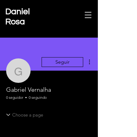
Daniel
Rosa
Mais ações
Seguir
Gabriel Vernalha
Gabriel Vernalha
0 seguidor
0 seguindo