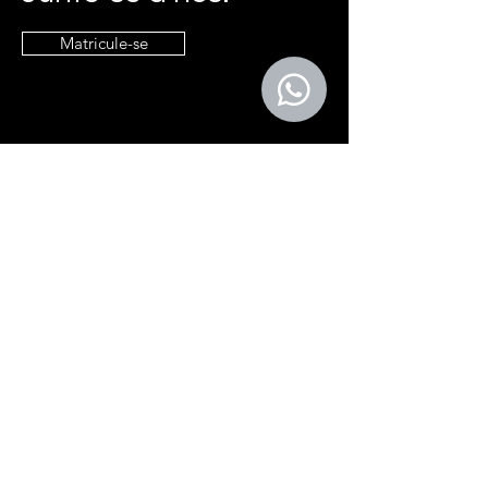
Matricule-se
Entre em contato
contato@e9it.com.br
Endereço
São Paulo, SP
Siga
LinkedIn