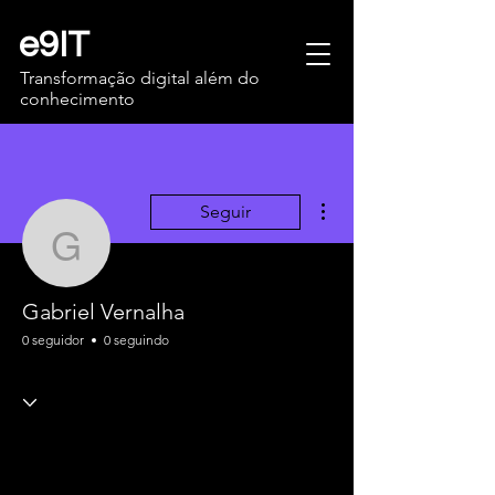
e9IT
Transformação digital além do
conhecimento
Mais ações
Seguir
Gabriel Vernalha
Gabriel Vernalha
0 seguidor
0 seguindo