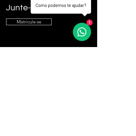
Como podemos te ajudar?
Junte-se a nós!
Matricule-se
1
Entre em contato
contato@e9it.com.br
Endereço
São Paulo, SP
Siga
LinkedIn