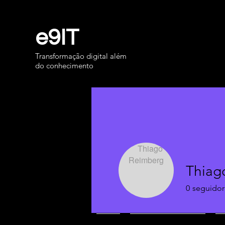
e9IT
Transformação digital além
do conhecimento
Thiag
0
seguidor