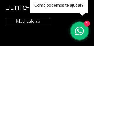
Como podemos te ajudar?
Junte-se a nós!
Matricule-se
1
Entre em contato
contato@e9it.com.br
Endereço
São Paulo, SP
Siga
LinkedIn