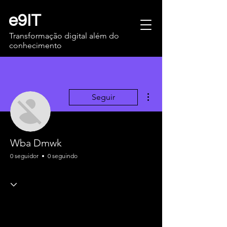
e9IT
Transformação digital além do
conhecimento
Mais ações
Seguir
Wba Dmwk
0 seguidor
0 seguindo