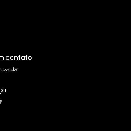
m contato
t.com.br
ço
SP