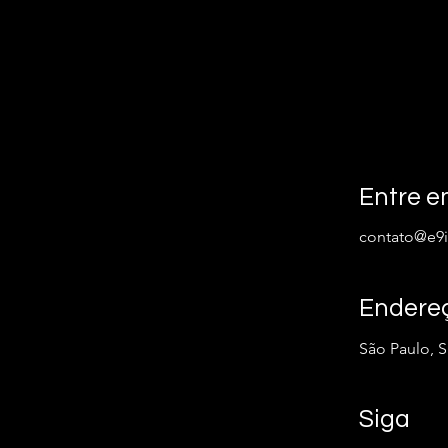
Entre e
contato@e9i
Endere
São Paulo, 
Siga