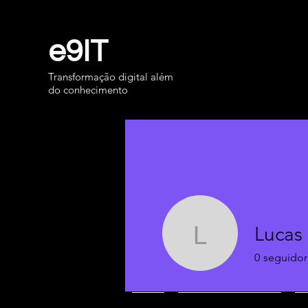
e9IT
Transformação digital além
do conhecimento
Lucas
Lucas No
0
seguidor