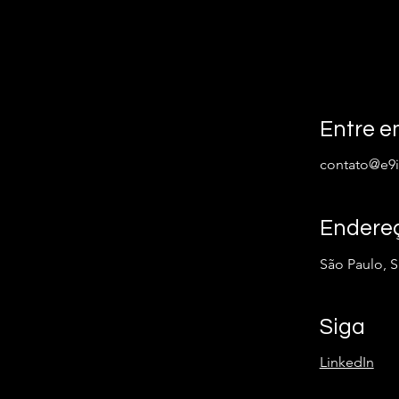
Entre e
contato@e9i
Endere
São Paulo, 
Siga
LinkedIn