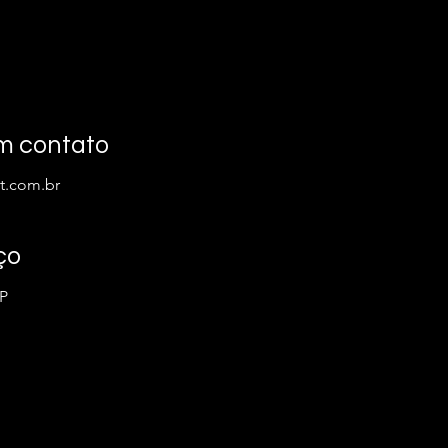
m contato
t.com.br
ço
SP