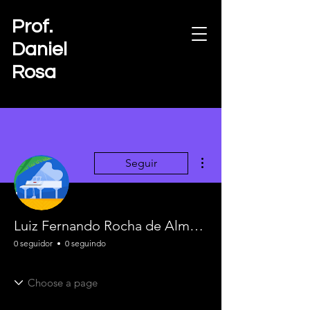
Prof.
Daniel
Rosa
Mais ações
Seguir
Luiz Fernando Rocha de Almeida
0 seguidor
0 seguindo