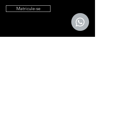
Matricule-se
Entre em contato
contato@e9it.com.br
Endereço
São Paulo, SP
Siga
LinkedIn