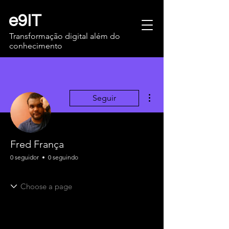
e9IT
Transformação digital além do
conhecimento
Mais ações
Seguir
Fred França
0 seguidor
0 seguindo