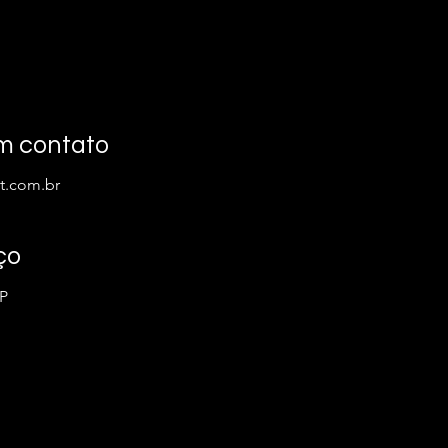
m contato
t.com.br
ço
SP