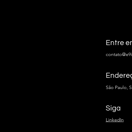
Entre e
contato@e9i
Endere
São Paulo, 
Siga
LinkedIn