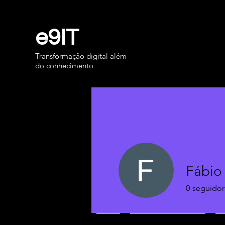
e9IT
Transformação digital além
do conhecimento
Fábio
0
seguidor