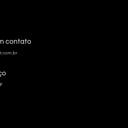
m contato
t.com.br
ço
SP