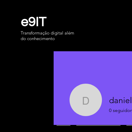
e9IT
Transformação digital além
do conhecimento
danie
danielro
0
seguidor