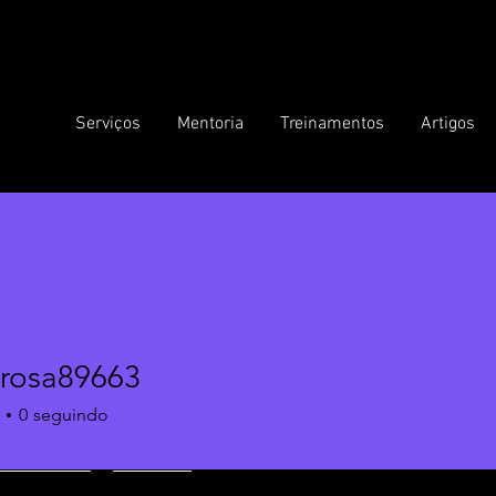
Serviços
Mentoria
Treinamentos
Artigos
lrosa89663
sa89663
0
seguindo