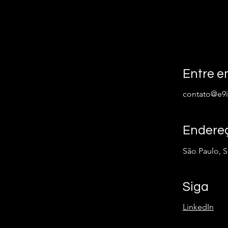
Entre e
contato@e9i
Endere
São Paulo, 
Siga
LinkedIn