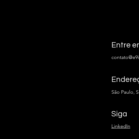
Entre e
contato@e9i
Endere
São Paulo, 
Siga
LinkedIn