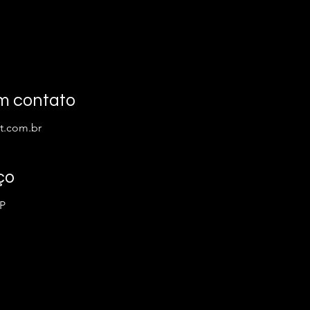
m contato
t.com.br
ço
SP