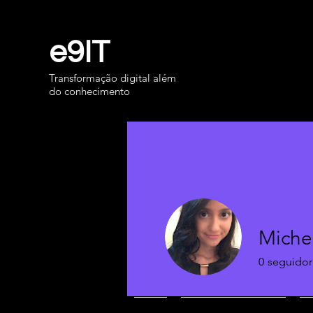
e9IT
Transformação digital além
do conhecimento
Michel
0
seguidor