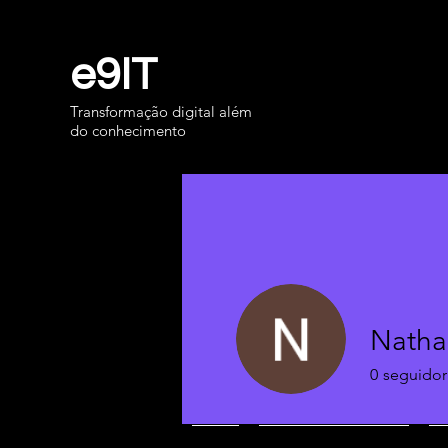
e9IT
Transformação digital além
do conhecimento
Natha
0
seguidor