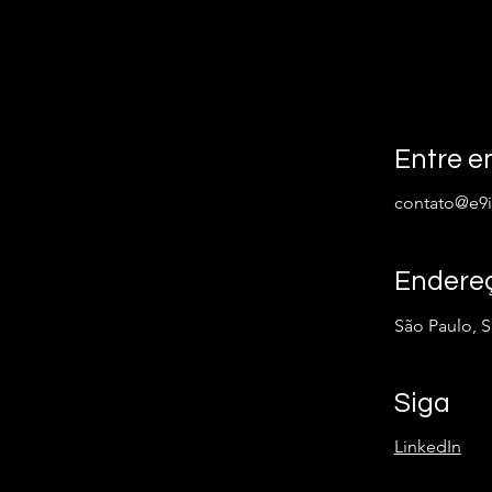
Entre e
contato@e9i
Endere
São Paulo, 
Siga
LinkedIn