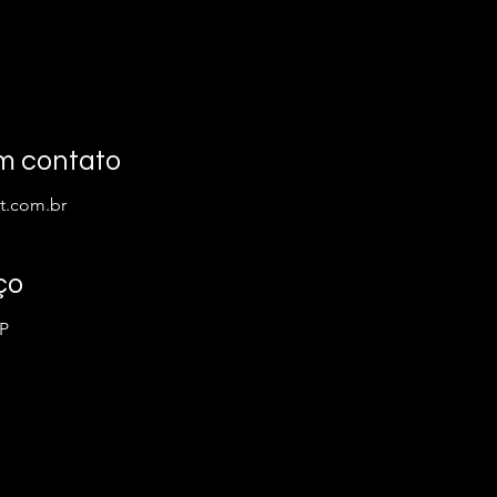
m contato
t.com.br
ço
SP