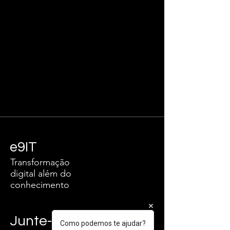
e9IT
Transformação
digital além do
conhecimento
Junte-se a nós!
Como podemos te ajudar?