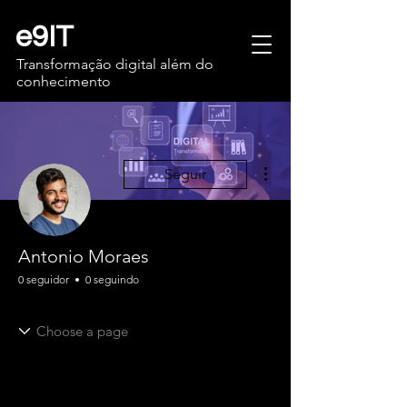
e9IT
Transformação digital além do
conhecimento
Mais ações
Seguir
Antonio Moraes
0 seguidor
0 seguindo