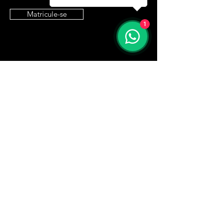
Matricule-se
1
Entre em contato
contato@e9it.com.br
Endereço
São Paulo, SP
Siga
LinkedIn