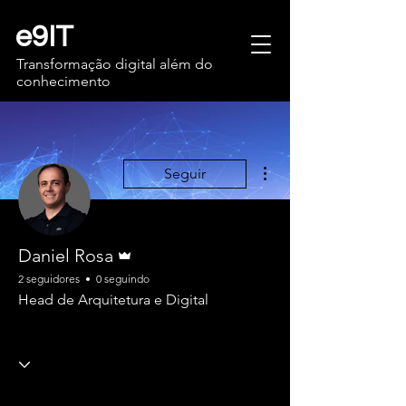
e9IT
Transformação digital além do
conhecimento
Mais ações
Seguir
Administrador
Daniel Rosa
2 seguidores
0 seguindo
Head de Arquitetura e Digital
Gold
+
4