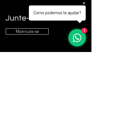
Como podemos te ajudar?
Junte-se a nós!
Matricule-se
1
Entre em contato
contato@e9it.com.br
Endereço
São Paulo, SP
Siga